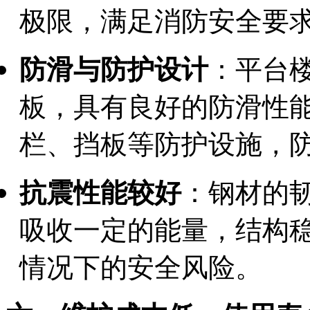
极限，满足消防安全要
防滑与防护设计
：平台
板，具有良好的防滑性
栏、挡板等防护设施，
抗震性能较好
：钢材的
吸收一定的能量，结构
情况下的安全风险。