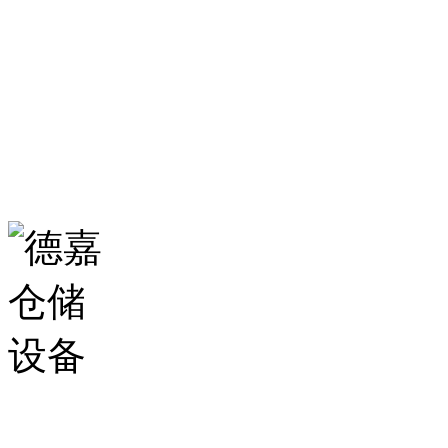
0531-86555980
生产基地：
山东省济南市历城区华龙路
扫一