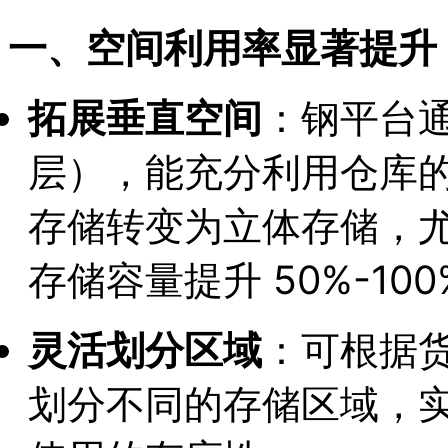
一、空间利用率显著提升
拓展垂直空间
：钢平台通
层），能充分利用仓库
存储转变为立体存储，
存储容量提升 50%-100
灵活划分区域
：可根据
划分不同的存储区域，