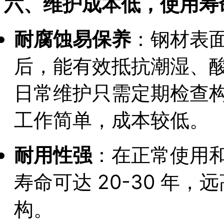
六、维护成本低，使用寿
耐腐蚀易保养
：钢材表
后，能有效抵抗潮湿、
日常维护只需定期检查
工作简单，成本较低。
耐用性强
：在正常使用
寿命可达 20-30 年
构。