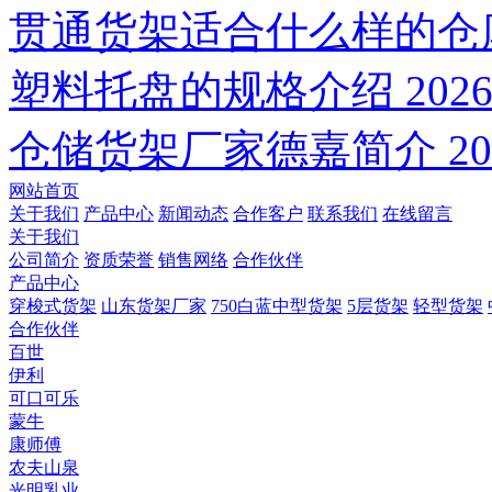
贯通货架适合什么样的仓
塑料托盘的规格介绍
2026
仓储货架厂家德嘉简介
20
网站首页
关于我们
产品中心
新闻动态
合作客户
联系我们
在线留言
关于我们
公司简介
资质荣誉
销售网络
合作伙伴
产品中心
穿梭式货架
山东货架厂家
750白蓝中型货架
5层货架
轻型货架
合作伙伴
百世
伊利
可口可乐
蒙牛
康师傅
农夫山泉
光明乳业