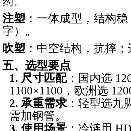
药。
注塑
：一体成型，结构稳
字）。
吹塑
：中空结构，抗摔；
五、选型要点
1.
尺寸匹配
：国内选
120
1100×1100
，欧洲选
120
2.
承重需求
：轻型选九
需加钢管。
3.
使用场景
：冷链用
HD