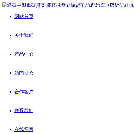
网站首页
关于我们
产品中心
新闻动态
合作客户
联系我们
在线留言