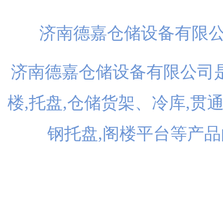
济南德嘉仓储设备有限
济南德嘉仓储设备有限公司是
楼,托盘,仓储货架、冷库,贯
钢托盘,阁楼平台等产