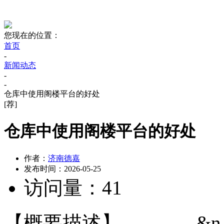
您现在的位置：
首页
-
新闻动态
-
-
仓库中使用阁楼平台的好处
[荐]
仓库中使用阁楼平台的好处
作者：
济南德嘉
发布时间：
2026-05-25
访问量：
41
【概要描述】
&n..