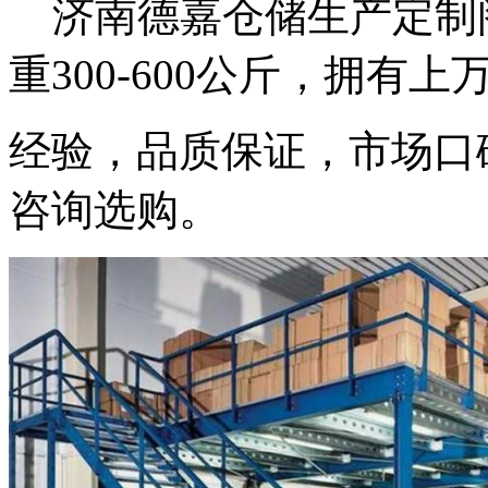
济南德嘉仓储生产定制
重300-600公斤，拥有
经验，品质保证，市场口
咨询选购。