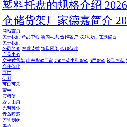
塑料托盘的规格介绍
2026
仓储货架厂家德嘉简介
20
网站首页
关于我们
产品中心
新闻动态
合作客户
联系我们
在线留言
关于我们
公司简介
资质荣誉
销售网络
合作伙伴
产品中心
穿梭式货架
山东货架厂家
750白蓝中型货架
5层货架
轻型货架
合作伙伴
百世
伊利
可口可乐
蒙牛
康师傅
农夫山泉
光明乳业
青岛啤酒
齐鲁制药
美的