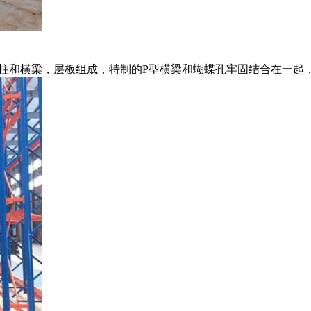
有立柱和横梁，层板组成，特制的P型横梁和蝴蝶孔牢固结合在一起，