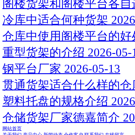
阁楼货架和阁楼平台各自
冷库中适合何种货架
2026
仓库中使用阁楼平台的好
重型货架的介绍
2026-05-
钢平台厂家
2026-05-13
贯通货架适合什么样的仓
塑料托盘的规格介绍
2026
仓储货架厂家德嘉简介
20
网站首页
关于我们
产品中心
新闻动态
合作客户
联系我们
在线留言