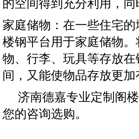
的空间得到充分利用，同
家庭储物：在一些住宅的
楼钢平台用于家庭储物。
物、行李、玩具等存放在
间，又能使物品存放更加
济南德嘉专业定制阁楼
您的咨询选购。