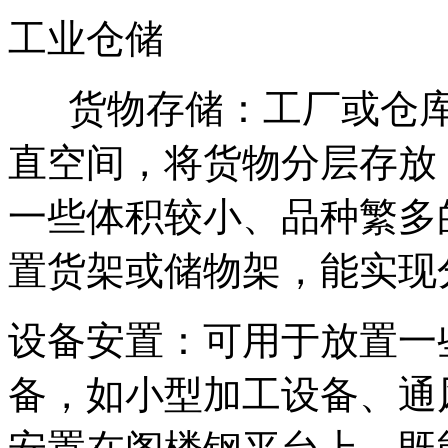
工业仓储
货物存储：工厂或仓库
直空间，将货物分层存放
一些体积较小、品种繁多
置货架或储物架，能实现
设备安置：可用于放置一
备，如小型加工设备、通