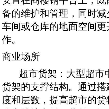
安置在阁楼钢平台上，既
备的维护和管理，同时减
车间或仓库的地面空间更
作。
商业场所
超市货架：大型超市中
货架的支撑结构。通过搭
度和层数，提高超市的货