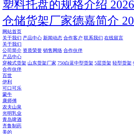
塑料托盘的规格介绍
2026
仓储货架厂家德嘉简介
20
网站首页
关于我们
产品中心
新闻动态
合作客户
联系我们
在线留言
关于我们
公司简介
资质荣誉
销售网络
合作伙伴
产品中心
穿梭式货架
山东货架厂家
750白蓝中型货架
5层货架
轻型货架
合作伙伴
百世
伊利
可口可乐
蒙牛
康师傅
农夫山泉
光明乳业
青岛啤酒
齐鲁制药
美的