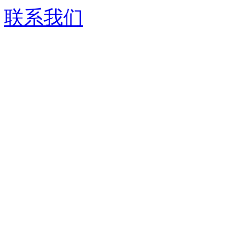
联系我们
济南德嘉仓储设备有限
服务热线：
0531-86555980
生产基地：
山东省济南市历城区华龙路