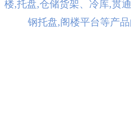
楼,托盘,仓储货架、冷库,贯
钢托盘,阁楼平台等产