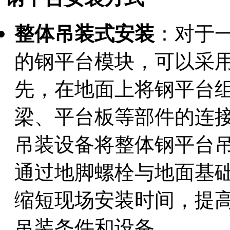
整体吊装式安装
：对于
的钢平台模块，可以采
先，在地面上将钢平台
梁、平台板等部件的连
吊装设备将整体钢平台
通过地脚螺栓与地面基
缩短现场安装时间，提
吊装条件和设备。