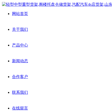
网站首页
关于我们
产品中心
新闻动态
合作客户
联系我们
在线留言