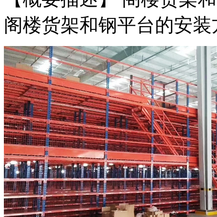
阁楼货架和钢平台的安装方