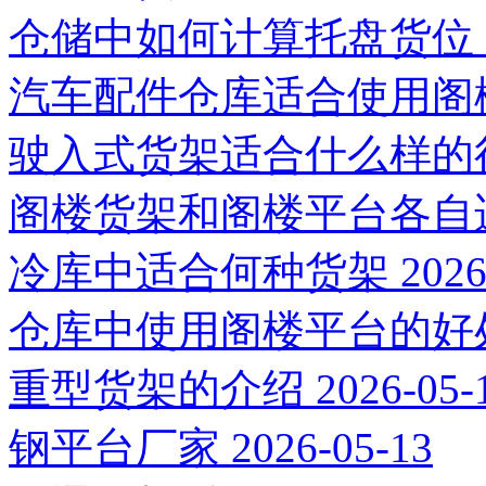
仓储中如何计算托盘货位
汽车配件仓库适合使用阁
驶入式货架适合什么样的
阁楼货架和阁楼平台各自
冷库中适合何种货架
2026
仓库中使用阁楼平台的好
重型货架的介绍
2026-05-
钢平台厂家
2026-05-13