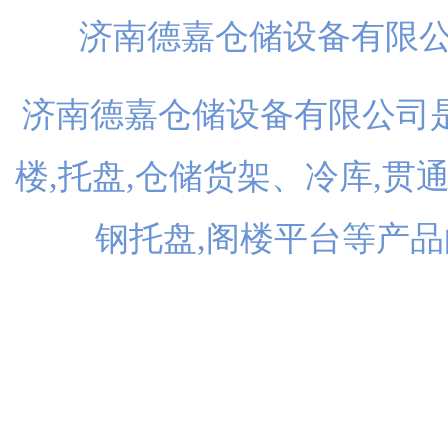
济南德嘉仓储设备有限
济南德嘉仓储设备有限公司是
楼,托盘,仓储货架、冷库,贯
钢托盘,阁楼平台等产