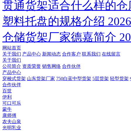
贯通货架适合什么样的仓
塑料托盘的规格介绍
2026
仓储货架厂家德嘉简介
20
网站首页
关于我们
产品中心
新闻动态
合作客户
联系我们
在线留言
关于我们
公司简介
资质荣誉
销售网络
合作伙伴
产品中心
穿梭式货架
山东货架厂家
750白蓝中型货架
5层货架
轻型货架
合作伙伴
百世
伊利
可口可乐
蒙牛
康师傅
农夫山泉
光明乳业