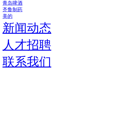
青岛啤酒
齐鲁制药
美的
新闻动态
人才招聘
联系我们
济南德嘉仓储设备有限
服务热线：
0531-86555980