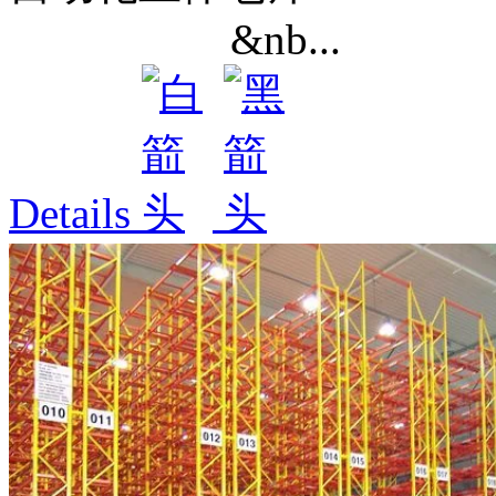
&nb...
Details