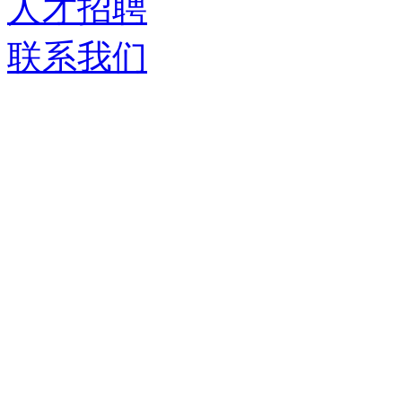
人才招聘
联系我们
济南德嘉仓储设备有限
服务热线：
0531-86555980
生产基地：
山东省济南市历城区华龙路