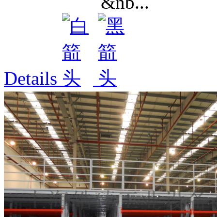
&nb...
Details