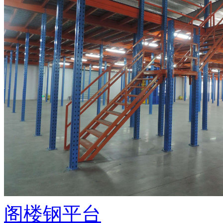
阁楼钢平台