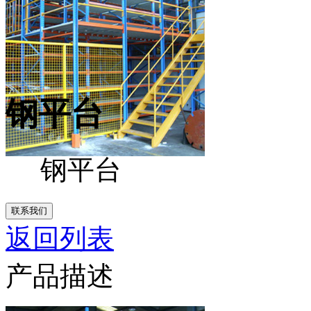
钢平台
钢平台
联系我们
返回列表
产品描述