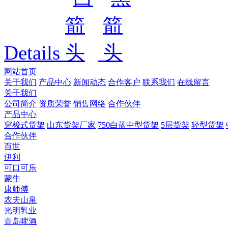
Details
网站首页
关于我们
产品中心
新闻动态
合作客户
联系我们
在线留言
关于我们
公司简介
资质荣誉
销售网络
合作伙伴
产品中心
穿梭式货架
山东货架厂家
750白蓝中型货架
5层货架
轻型货架
合作伙伴
百世
伊利
可口可乐
蒙牛
康师傅
农夫山泉
光明乳业
青岛啤酒