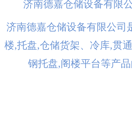
济南德嘉仓储设备有限
济南德嘉仓储设备有限公司是
楼,托盘,仓储货架、冷库,贯
钢托盘,阁楼平台等产