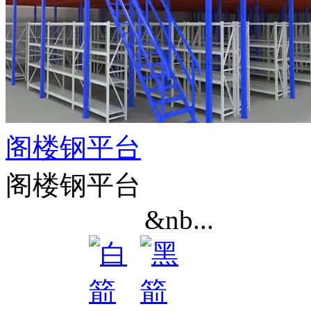
阁楼钢平台
阁楼钢平台
&nb...