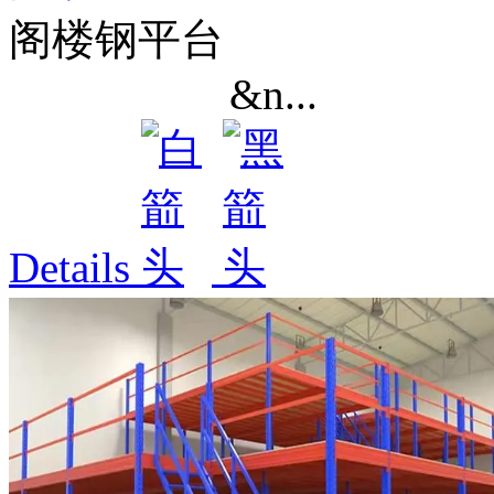
阁楼钢平台
&n...
Details