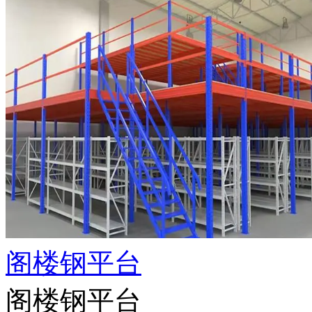
阁楼钢平台
阁楼钢平台