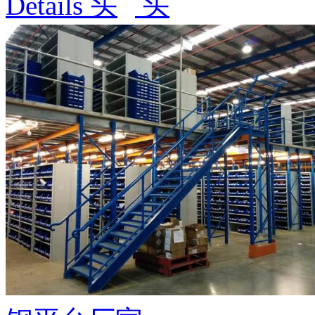
Details