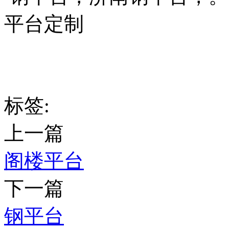
平台定制
标签:
上一篇
阁楼平台
下一篇
钢平台