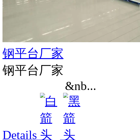
钢平台厂家
钢平台厂家
&nb...
Details