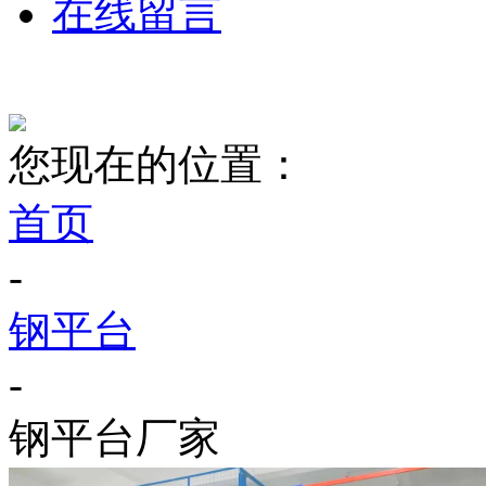
在线留言
您现在的位置：
首页
-
钢平台
-
钢平台厂家