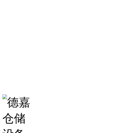
服务热线：
0531-86555980
生产基地：
山东省济南市历城区华龙路