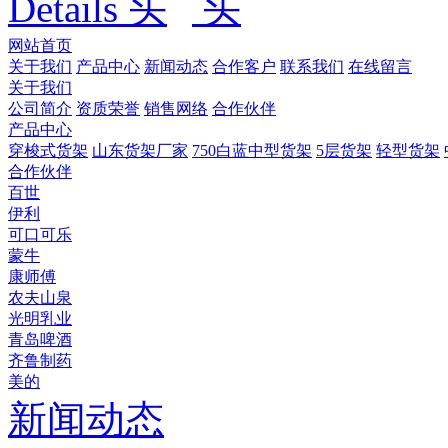
Details
网站首页
关于我们
产品中心
新闻动态
合作客户
联系我们
在线留言
关于我们
公司简介
资质荣誉
销售网络
合作伙伴
产品中心
穿梭式货架
山东货架厂家
750白蓝中型货架
5层货架
轻型货架
合作伙伴
百世
伊利
可口可乐
蒙牛
康师傅
农夫山泉
光明乳业
青岛啤酒
齐鲁制药
美的
新闻动态