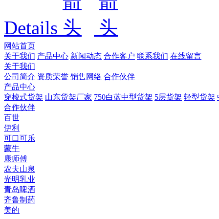
Details
网站首页
关于我们
产品中心
新闻动态
合作客户
联系我们
在线留言
关于我们
公司简介
资质荣誉
销售网络
合作伙伴
产品中心
穿梭式货架
山东货架厂家
750白蓝中型货架
5层货架
轻型货架
合作伙伴
百世
伊利
可口可乐
蒙牛
康师傅
农夫山泉
光明乳业
青岛啤酒
齐鲁制药
美的