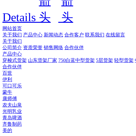
Details
网站首页
关于我们
产品中心
新闻动态
合作客户
联系我们
在线留言
关于我们
公司简介
资质荣誉
销售网络
合作伙伴
产品中心
穿梭式货架
山东货架厂家
750白蓝中型货架
5层货架
轻型货架
合作伙伴
百世
伊利
可口可乐
蒙牛
康师傅
农夫山泉
光明乳业
青岛啤酒
齐鲁制药
美的