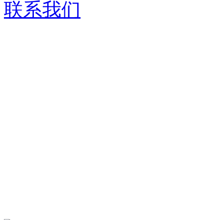
联系我们
济南德嘉仓储设备有限
服务热线：
0531-86555980
生产基地：
山东省济南市历城区华龙路