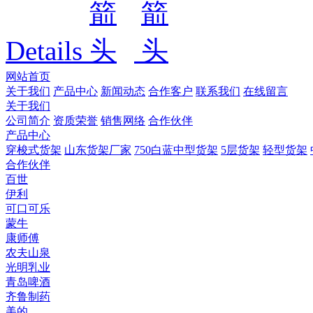
Details
网站首页
关于我们
产品中心
新闻动态
合作客户
联系我们
在线留言
关于我们
公司简介
资质荣誉
销售网络
合作伙伴
产品中心
穿梭式货架
山东货架厂家
750白蓝中型货架
5层货架
轻型货架
合作伙伴
百世
伊利
可口可乐
蒙牛
康师傅
农夫山泉
光明乳业
青岛啤酒
齐鲁制药
美的