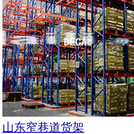
山东窄巷道货架