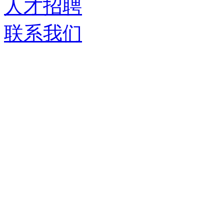
人才招聘
联系我们
济南德嘉仓储设备有限
服务热线：
0531-86555980
生产基地：
山东省济南市历城区华龙路