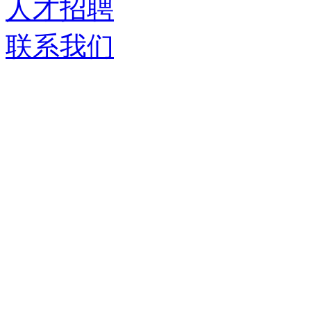
人才招聘
联系我们
济南德嘉仓储设备有限
服务热线：
0531-86555980
生产基地：
山东省济南市历城区华龙路