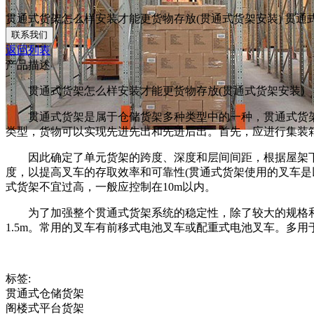
贯通式货架怎么样安装才能更货物存放(贯通式货架安装) 贯通
联系我们
返回列表
产品描述
贯通式货架怎么样安装才能更货物存放(贯通式货架安装)
贯通式货架是属于仓储货架多种类型中的一种，贯通式货
类型，货物可以实现先进先出和先进后出。首先，应进行集装
因此确定了单元货架的跨度、深度和层间间距，根据屋架下
度，以提高叉车的存取效率和可靠性(贯通式货架使用的叉车是
式货架不宜过高，一般应控制在10m以内。
为了加强整个贯通式货架系统的稳定性，除了较大的规格和
1.5m。常用的叉车有前移式电池叉车或配重式电池叉车。多
标签:
贯通式仓储货架
阁楼式平台货架