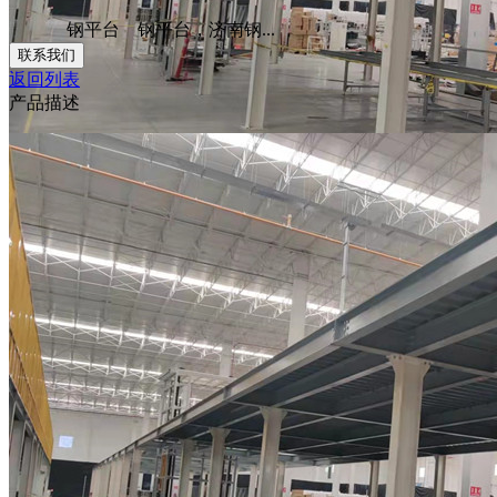
钢平台 钢平台，济南钢...
联系我们
返回列表
产品描述