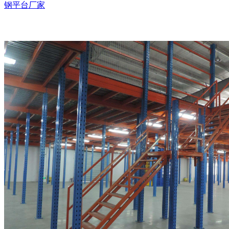
钢平台厂家
推荐产品