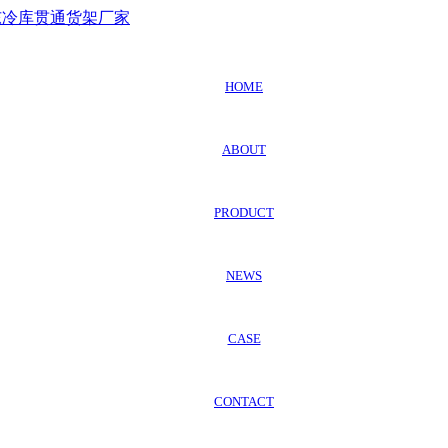
HOME
ABOUT
PRODUCT
NEWS
CASE
CONTACT