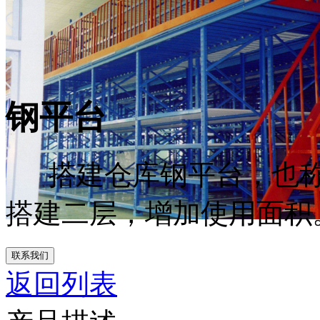
钢平台
搭建仓库钢平台，也称
搭建二层，增加使用面积。
联系我们
返回列表