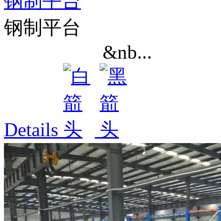
钢制平台
钢制平台
&nb...
Details