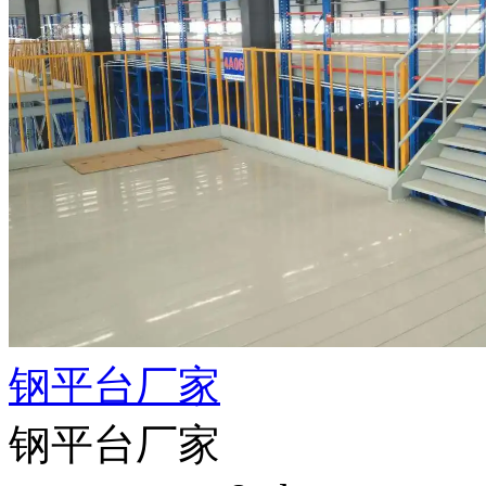
钢平台厂家
钢平台厂家