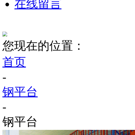
在线留言
您现在的位置：
首页
-
钢平台
-
钢平台