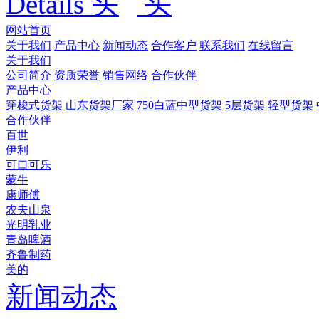
Details
网站首页
关于我们
产品中心
新闻动态
合作客户
联系我们
在线留言
关于我们
公司简介
资质荣誉
销售网络
合作伙伴
产品中心
穿梭式货架
山东货架厂家
750白蓝中型货架
5层货架
轻型货架
合作伙伴
百世
伊利
可口可乐
蒙牛
康师傅
农夫山泉
光明乳业
青岛啤酒
齐鲁制药
美的
新闻动态