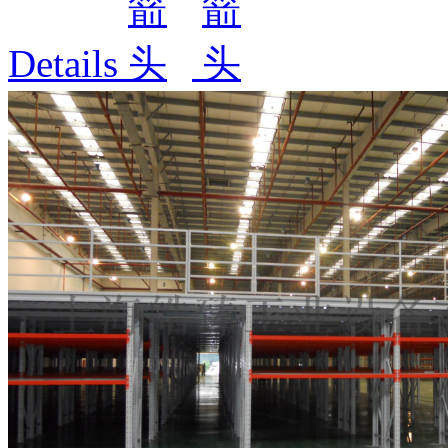
Details