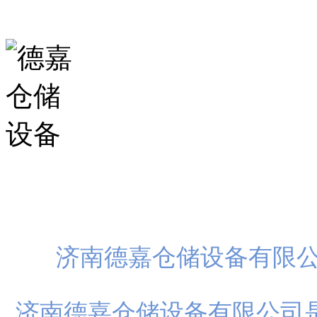
山东省济南市历城区华龙路
扫一
济南德嘉仓储设备有限
济南德嘉仓储设备有限公司是