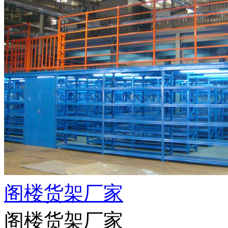
阁楼货架厂家
阁楼货架厂家