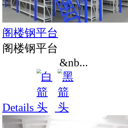
阁楼钢平台
阁楼钢平台
&nb...
Details