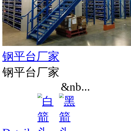
钢平台厂家
钢平台厂家
&nb...