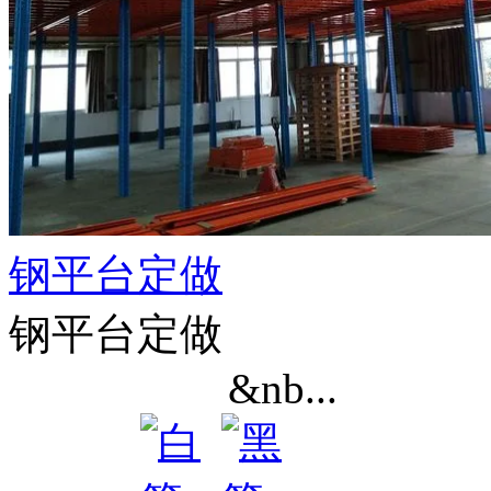
钢平台定做
钢平台定做
&nb...