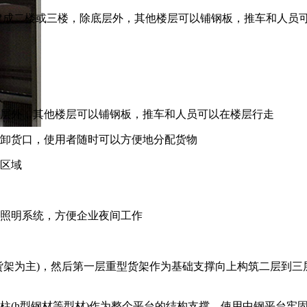
成二楼或三楼，除底层外，其他楼层可以铺钢板，推车和人员可以在
底层外，其他楼层可以铺钢板，推车和人员可以在楼层行走
的卸货口，使用者随时可以方便地分配货物
公区域
加照明系统，方便企业夜间工作
货架
为主)，然后第一层重型货架作为基础支撑向上构筑二层到三
柱(h型钢材等型材)作为整个平台的结构支撑，使用中钢平台牢