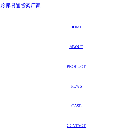
HOME
ABOUT
PRODUCT
NEWS
CASE
CONTACT