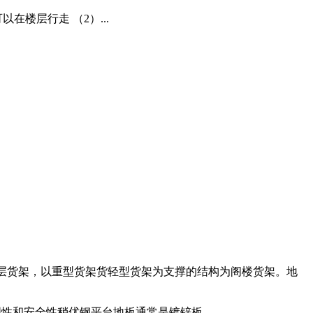
楼层行走 （2）...
层货架，以重型货架货轻型货架为支撑的结构为阁楼货架。地
固性和安全性稍优钢平台地板通常是镀锌板。