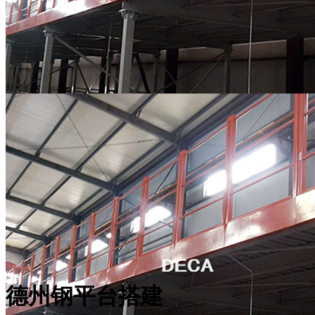
德州钢平台搭建