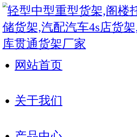
网站首页
关于我们
产品中心