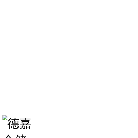
济南德嘉仓储设备有限
服务热线：
0531-86555980
生产基地：
山东省济南市历城区华龙路