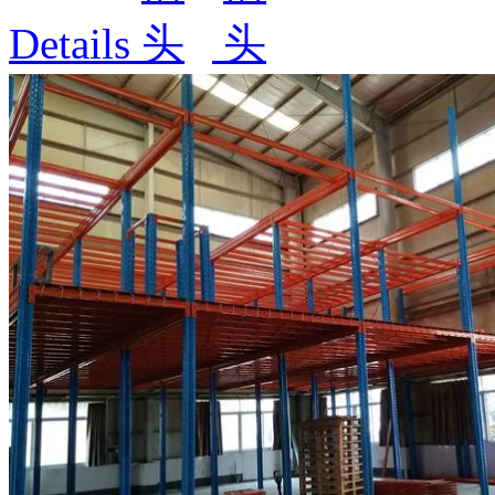
Details