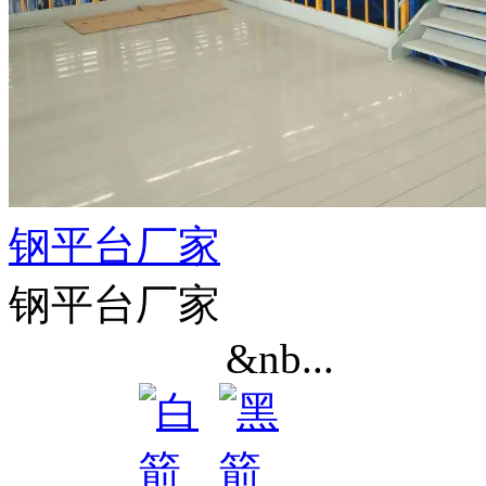
钢平台厂家
钢平台厂家
&nb...