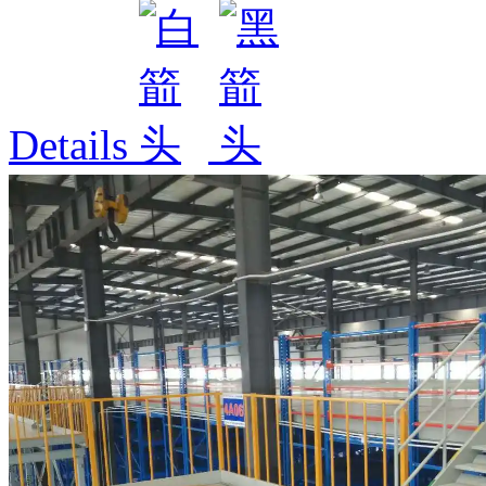
Details