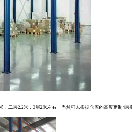
，二层2.2米，3层2米左右，当然可以根据仓库的高度定制4层阁