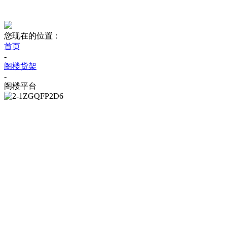
您现在的位置：
首页
-
阁楼货架
-
阁楼平台