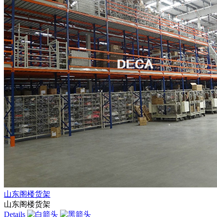
山东阁楼货架
山东阁楼货架
Details