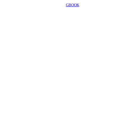
GBOOK