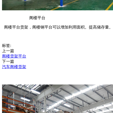
阁楼平台
阁楼平台货架，阁楼钢平台可以增加利用面积。提高储存量。
标签:
上一篇
阁楼货架平台
下一篇
汽车阁楼货架
推荐产品