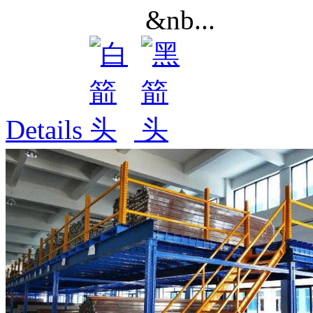
&nb...
Details