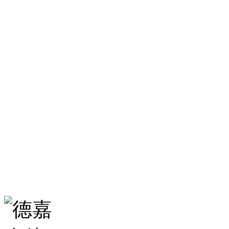
济南德嘉仓储设备有限
服务热线：
0531-86555980
生产基地：
山东省济南市历城区华龙路