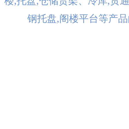
楼,托盘,仓储货架、冷库,贯
钢托盘,阁楼平台等产