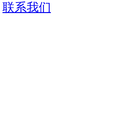
联系我们
济南德嘉仓储设备有限
服务热线：
0531-86555980
生产基地：
山东省济南市历城区华龙路